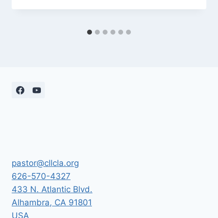
pastor@cllcla.org
626-570-4327
433 N. Atlantic Blvd.
Alhambra
,
CA
91801
USA