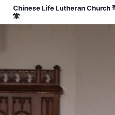
Skip
Chinese Life Lutheran Ch
to
堂
content