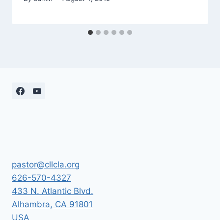
pastor@cllcla.org
626-570-4327
433 N. Atlantic Blvd.
Alhambra
,
CA
91801
USA